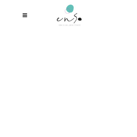
FOUR
COLUMNS
Lorem ipsum dolor sit amet,
consectetur adipiscing elit. Cras
sollicitudin, tellus vitae
condimentum egestas